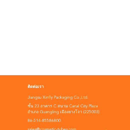
ติดต่อเรา
Jiangsu Xinfly Packaging Co.,Ltd.
ชั้น 23 อาคาร C สนาม Canal City Plaza
อําเภอ Guangling เมืองยางโจว (225003)
86-514-85586800
sales@cosmetic-tubes.com