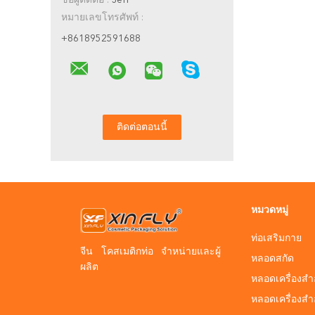
ชื่อผู้ติดต่อ :
Jeff
หมายเลขโทรศัพท์ :
+8618952591688
หมวดหมู่
ท่อเสริมกาย
จีน โคสเมติกท่อ จําหน่ายและผู้
หลอดสกัด
ผลิต
หลอดเครื่องสำ
หลอดเครื่องส