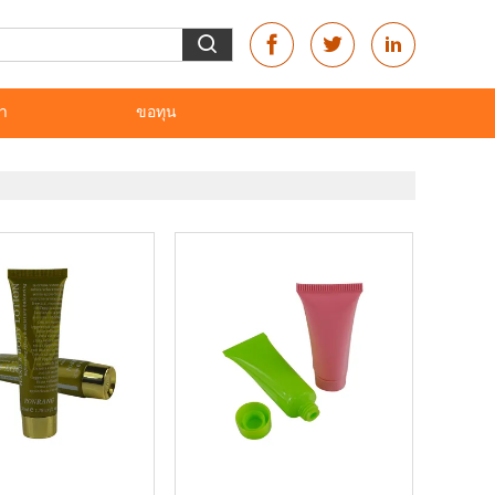
รา
ขอทุน