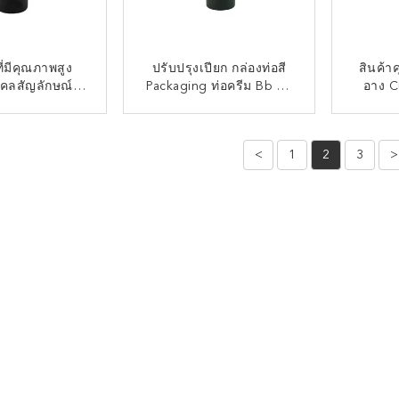
่มีคุณภาพสูง
ปรับปรุงเปียก กล่องท่อสี
สินค้า
คคลสัญลักษณ์
Packaging ท่อครีม Bb ท่อ
อาง C
ร่างกาย ใส่สบู่
ดูแลผิวหนัง สับท่อพลาสติก
พลาสติ
ูครั้งเดียว
เครื่องสําอาง
เครื่อ
ต่อตอนนี้
ติดต่อตอนนี้
<
1
2
3
>