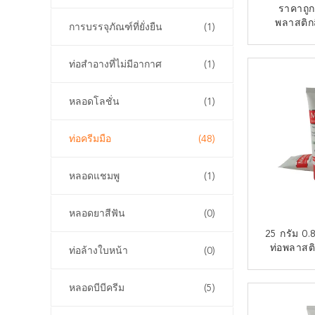
ราคาถู
พลาสติก
การบรรจุภัณฑ์ที่ยั่งยืน
(1)
เครื
ติด
ท่อสําอางที่ไม่มีอากาศ
(1)
หลอดโลชั่น
(1)
ท่อครีมมือ
(48)
หลอดแชมพู
(1)
หลอดยาสีฟัน
(0)
25 กรัม 0.
ท่อพลาสติ
ท่อล้างใบหน้า
(0)
Screw Lid
เครื
ติด
หลอดบีบีครีม
(5)