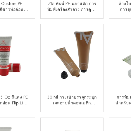
ก Custom PE
เปิด พิมพ์ PE พลาสติก การ
ล้างใ
สีขาวท่ออ่อน
พิมพ์เครื่องสําอาง การดูแล
การดู
่องสําอาง
ผิวหน้า เครื่องล้างหน้า ท่อ
กล่อง คร
ที่มีฝาปิด
กันแดด 
ต่อตอนนี้
ติดต่อตอนนี้
เ
85 Oz สีแดง PE
30 Ml กระเป๋าบรรจุกระปุก
การพิมพ
กอ่อน Flip Lid
เจลอาบน้ําคอมเมติก
สําหรับค
 Ointment ท่อ
ประเภทหนึ่งครั้งสําหรับ
่องสําอาง
ครีมมือ / โลชั่น / เจล
ต่อตอนนี้
ติดต่อตอนนี้