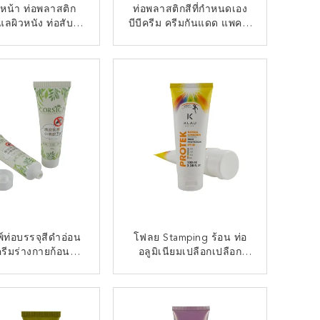
บหน้า ท่อพลาสติก
ท่อพลาสติกสีที่กําหนดเอง
แลผิวหนัง ท่อสับ
บีบีครีม ครีมกันแดด แพคเก
ีมมือ ร่างกาย ครีม
จเครื่องสําอาง สกัด
โลชั่น ท่อพลาสติก
รากฐาน ครีมท่อ
ติดต่อตอนนี้
ติดต่อตอนนี้
ครื่องสําอาง
์ท่อบรรจุสีดําอ่อน
โฟลย Stamping ร้อน ท่อ
รีมร่างกายก้อนน้ํา
อลูมิเนียมเปลือกเปลือก
อาบน้ํา
เปลือก
ติดต่อตอนนี้
ติดต่อตอนนี้