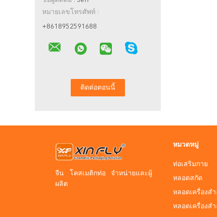
ชื่อผู้ติดต่อ :
Jeff
หมายเลขโทรศัพท์ :
+8618952591688
หมวดหมู่
ท่อเสริมกาย
จีน โคสเมติกท่อ จําหน่ายและผู้
หลอดสกัด
ผลิต
หลอดเครื่องสำ
หลอดเครื่องส