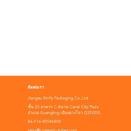
ติดต่อเรา
Jiangsu Xinfly Packaging Co.,Ltd.
ชั้น 23 อาคาร C สนาม Canal City Plaza
อําเภอ Guangling เมืองยางโจว (225003)
86-514-85586800
sales@cosmetic-tubes.com