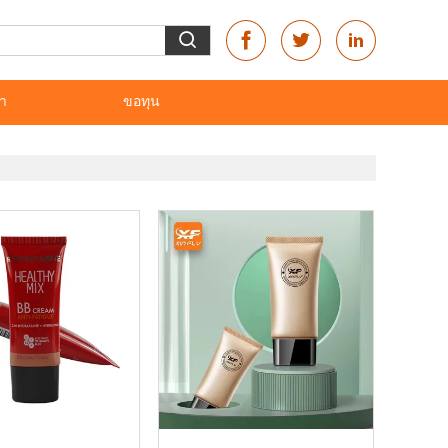
รา
ขอทุน