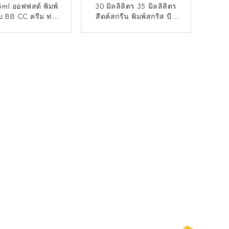
5ml ออฟฟสต์ พิมพ์
30 มิลลิลิตร 35 มิลลิลิตร
ับ BB CC ครีม ท่อ
สีดค์สกรีน พิมพ์สกริส บีบี
 ถังบรรจุด้วยครอบ
ซีซี ครีมท่อ โลชั่นบรรจุ
สกรูสีดํา
บรรจุภัณฑ์ พร้อมหมวกสก
ติดต่อตอนนี้
ติดต่อตอนนี้
รูทอง