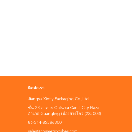
ติดต่อเรา
Jiangsu Xinfly Packaging Co.,Ltd.
ชั้น 23 อาคาร C สนาม Canal City Plaza
อําเภอ Guangling เมืองยางโจว (225003)
86-514-85586800
sales@cosmetic-tubes.com