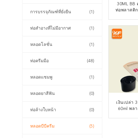
30ML BB ค
ท่อพลาสติก
การบรรจุภัณฑ์ที่ยั่งยืน
(1)
สะอาด ท่
ท่ออ่อนสําห
ติด
ท่อสําอางที่ไม่มีอากาศ
(1)
หลอดโลชั่น
(1)
ท่อครีมมือ
(48)
หลอดแชมพู
(1)
หลอดยาสีฟัน
(0)
เงินเปล่า 
60ml พลา
ท่อล้างใบหน้า
(0)
BB CC ครีม 
Touch โคส
ติด
หลอดบีบีครีม
(5)