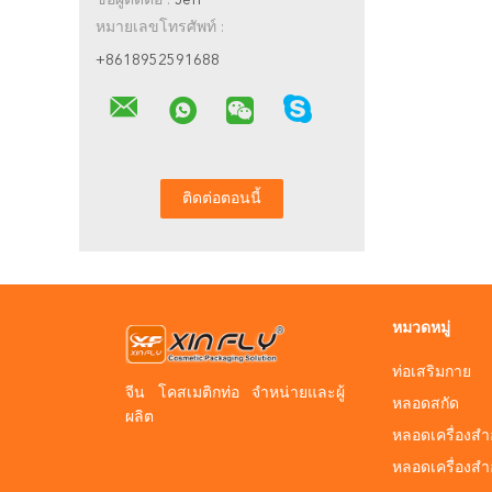
ชื่อผู้ติดต่อ :
Jeff
หมายเลขโทรศัพท์ :
+8618952591688
หมวดหมู่
ท่อเสริมกาย
จีน โคสเมติกท่อ จําหน่ายและผู้
หลอดสกัด
ผลิต
หลอดเครื่องสำ
หลอดเครื่องส