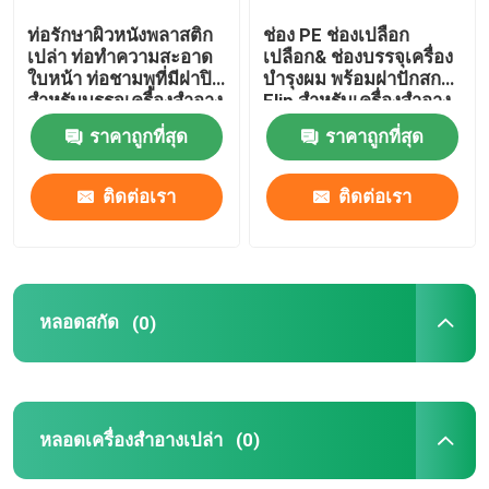
ท่อรักษาผิวหนังพลาสติก
ช่อง PE ช่องเปลือก
หลอดยาสีฟัน
เปล่า ท่อทําความสะอาด
เปลือก& ช่องบรรจุเครื่อง
ใบหน้า ท่อชามพูที่มีฝาปิด
บํารุงผม พร้อมฝาปักสกรู
สําหรับบรรจุเครื่องสําอาง
Flip สําหรับเครื่องสําอาง
ท่อล้างใบหน้า
ราคาถูกที่สุด
ราคาถูกที่สุด
หลอดบีบีครีม
ติดต่อเรา
ติดต่อเรา
หลอดครีมกันแดด
หลอดสกัด
(0)
ท่อครีมหน้า
หลอดครีมบำรุงรอบดวงตา
หลอดเครื่องสำอางเปล่า
(0)
ท่อสว่างริมปาก