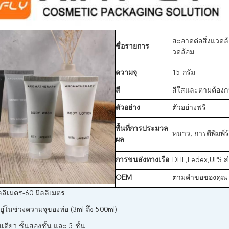
สะอาดต่อสิ่งแวดล้
ชื่อรายการ
วดล้อม
ความจุ
15 กรัม
สี
สีใสและตามต้องก
ตัวอย่าง
ตัวอย่างฟรี
พื้นที่
การประมวล
หนาว, การตีพิมพ์ร
ผล
การขนส่งทางเรือ
DHL,Fedex,UPS ส
OEM
ตามคําขอของคุณ
ลลิเมตร-60 มิลลิเมตร
ยู่ในช่วงความจุของท่อ (3ml ถึง 500ml)
้นเดียว ชั้นสองชั้น และ 5 ชั้น