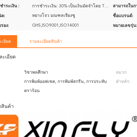
ชำระเงิน :
การชำระเงิน: 30% เป็นเงินมัดจำโดย T/T และยอดคงเหลือ 70% จ่ายเมื่อได้รับสำเนา B/L
สามารถในกา
หยางโจว มณฑลเจียงซู
ิด:
ชื่อแบรนด์:
GHS,ISO9001,ISO14001
บรอง:
หมายเลขรุ่น:
ะเอียด
รายละเอียดสินค้า
ละเอียด
วิชาพลศึกษา
หมวก:
การพิมพ์ออฟเซต, การพิมพ์สกรีน, การประทับ
คำหลัก:
ตราร้อน
สินค้า