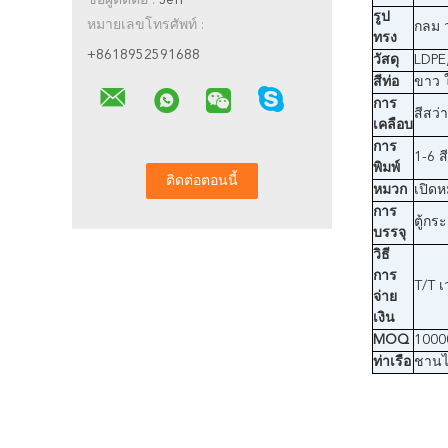
ชื่อผู้ติดต่อ :
Jeff
รูป
หมายเลขโทรศัพท์ :
กลม 
ทรง
+8618952591688
วัสดุ
LDPE
สีท่อ
ขาว ใ
การ
สีสว่
เคลือบ
การ
1-6 ส
พิมพ์
หมวก
เปิดห
การ
ตู้ก
บรรจุ
วิธี
การ
T/T เ
จ่าย
เงิน
MOQ
1000
ท่าเรือ
ชานไ