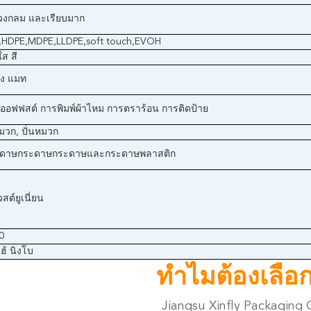
วงกลม และเรียบมาก
,HDPE,MDPE,LLDPE,soft touch,EVOH
ส สี
าง แมท
ีออฟฟสต์ การพิมพ์ผ้าไหม การตราร้อน การติดป้าย
มวก, ปั่นหมวก
ระดาษกระดาษกระดาษและกระดาษพลาสติก
วสต์ยูเนี่ยน
0
ฮ้ นิงโบ
ทําไมต้องเลือ
Jiangsu Xinfly Packaging 