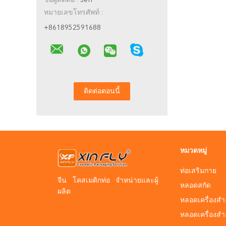
ชื่อผู้ติดต่อ :
Jeff
หมายเลขโทรศัพท์ :
+8618952591688
หมวดหมู่
ท่อเสริมกาย
จีน โคสเมติกท่อ จําหน่ายและผู้
หลอดสกัด
ผลิต
หลอดเครื่องสำ
หลอดเครื่องส