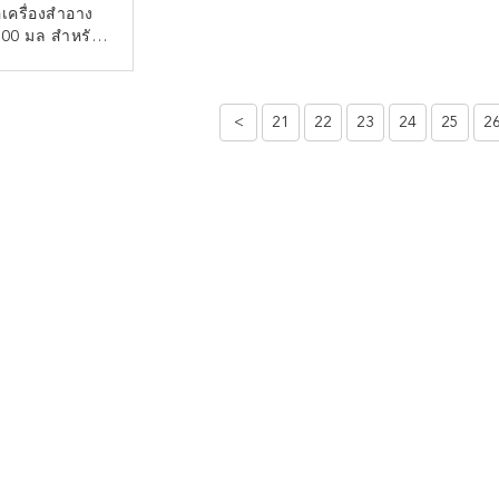
เครื่องสําอาง
00 มล สําหรับ
างกาย เครื่องทํา
ใบหน้า เครื่อง
ต่อตอนนี้
อาดมือ กระปุก
<
21
22
23
24
25
2
รีมทองแดง