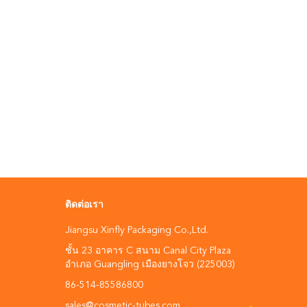
ติดต่อเรา
Jiangsu Xinfly Packaging Co.,Ltd.
ชั้น 23 อาคาร C สนาม Canal City Plaza
อําเภอ Guangling เมืองยางโจว (225003)
86-514-85586800
sales@cosmetic-tubes.com