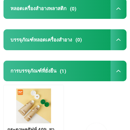
หลอดเครื่องสำอางพลาสติก
(0)
หลอดจมน้ํา
ABL ท่อเครื่องสําอาง
บรรจุภัณฑ์หลอดเครื่องสำอาง
(0)
ท่อเครื่องสําอาง PBL
หลอดเครื่องสําอางอลูมิเนียม
การบรรจุภัณฑ์ที่ยั่งยืน
(1)
ท่อเครื่องสําอางพลาสติก PCR
หลอดสลามข้าวโพด
กระดาษครัฟท์ 40% สา