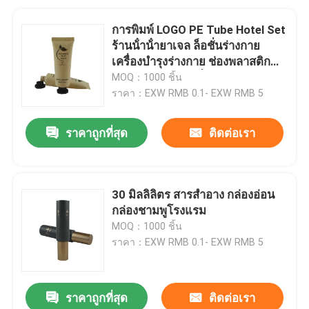
การพิมพ์ LOGO PE Tube Hotel Set
ร้านน้ําน้ํายาเจล ล็อชั่นร่างกาย
เครื่องบํารุงร่างกาย ช่องพลาสติก
เปล่า ช่องบรรจุเครื่องสําอาง
MOQ：1000 ชิ้น
ราคา：EXW RMB 0.1- EXW RMB 5
ราคาถูกที่สุด
ติดต่อเรา
30 มิลลิลิตร สารสําอาง กล่องอ่อน
กล่องชามพูโรงแรม
MOQ：1000 ชิ้น
ราคา：EXW RMB 0.1- EXW RMB 5
ราคาถูกที่สุด
ติดต่อเรา