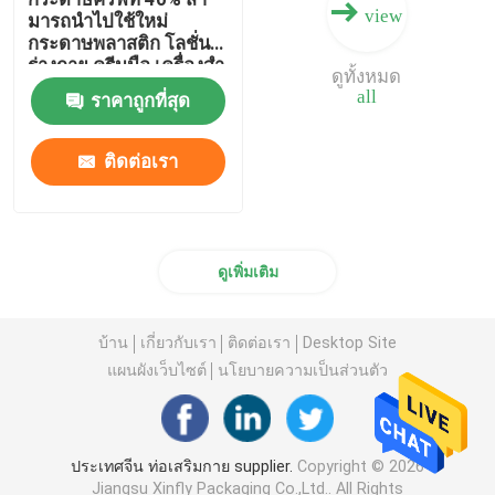
view
มารถนําไปใช้ใหม่
กระดาษพลาสติก โลชั่น
ร่างกาย ครีมมือ เครื่องสํา
ดูทั้งหมด
อาง ช่องอ่อน ช่องบีโอเดร
all
ราคาถูกที่สุด
เกรด
ติดต่อเรา
ดูเพิ่มเติม
บ้าน
เกี่ยวกับเรา
ติดต่อเรา
Desktop Site
แผนผังเว็บไซต์
นโยบายความเป็นส่วนตัว
ประเทศจีน ท่อเสริมกาย supplier.
Copyright © 2026
Jiangsu Xinfly Packaging Co.,Ltd.. All Rights