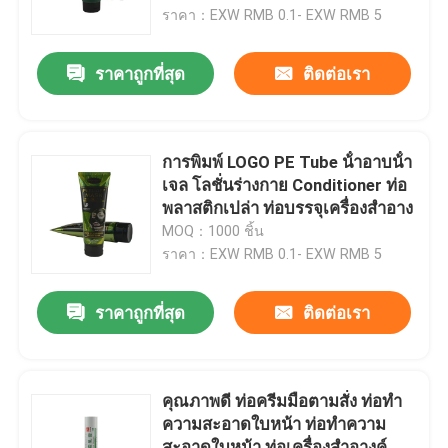
ราคา：EXW RMB 0.1- EXW RMB 5
ทัวร์โรงงาน
ราคาถูกที่สุด
ติดต่อเรา
การควบคุมคุณภาพ
การพิมพ์ LOGO PE Tube น้ําอาบน้ํา
ติดต่อเรา
เจล โลชั่นร่างกาย Conditioner ท่อ
พลาสติกเปล่า ท่อบรรจุเครื่องสําอาง
MOQ：1000 ชิ้น
ขอทุน
ราคา：EXW RMB 0.1- EXW RMB 5
ท่อเสริมกาย
ราคาถูกที่สุด
ติดต่อเรา
หลอดสกัด
คุณภาพดี ท่อครีมมือตามสั่ง ท่อทํา
ความสะอาดใบหน้า ท่อทําความ
หลอดเครื่องสำอางเปล่า
สะอาดใบหน้า ท่อเครื่องสําอางค์