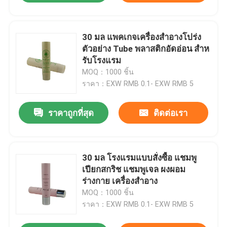
30 มล แพคเกจเครื่องสําอางโปร่ง
ตัวอย่าง Tube พลาสติกอัดอ่อน สําห
รับโรงแรม
MOQ：1000 ชิ้น
ราคา：EXW RMB 0.1- EXW RMB 5
ราคาถูกที่สุด
ติดต่อเรา
30 มล โรงแรมแบบสั่งซื้อ แชมพู
เปียกสกริช แชมพูเจล ผงผอม
ร่างกาย เครื่องสําอาง
MOQ：1000 ชิ้น
ราคา：EXW RMB 0.1- EXW RMB 5