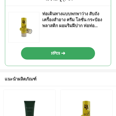
ท่อเดินทางแบบพกพาว่าง สับถัง
เครื่องสําอาง ครีม โลชั่น กระป๋อง
พลาสติก ผอมริมฝีปาก ท่อท่อ
กระจายฝีปาก 10ML 5
চালিয়ে
แนะนำผลิตภัณฑ์