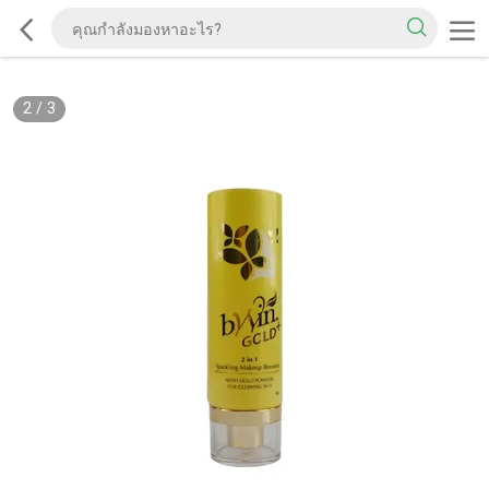
2
/
3