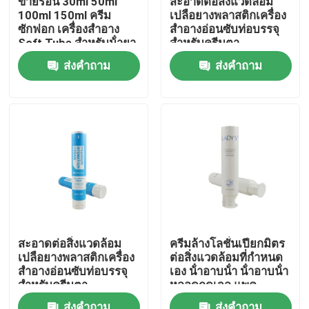
ขายร้อน 30ml 50ml
สะอาดต่อสิ่งแวดล้อม
100ml 150ml ครีม
เปลือยางพลาสติกเครื่อง
ซักฟอก เครื่องสําอาง
สําอางอ่อนซับท่อบรรจุ
ทัวร์โรงงาน
Soft Tube สําหรับน้ํายา
สําหรับครีมตา
ผสมร่างกาย ครีมมือ
ส่งคำถาม
ส่งคำถาม
เครื่องสําอางท่อ
การควบคุมคุณภาพ
ติดต่อเรา
ขอทุน
ท่อเสริมกาย
สะอาดต่อสิ่งแวดล้อม
ครีมล้างโลชั่นเปียกมิตร
เปลือยางพลาสติกเครื่อง
ต่อสิ่งแวดล้อมที่กําหนด
หลอดสกัด
สําอางอ่อนซับท่อบรรจุ
เอง น้ําอาบน้ํา น้ําอาบน้ํา
สําหรับครีมตา
หลอดกดเจล แพค
พลาสติกหลอดอ่อน
หลอดเครื่องสำอางเปล่า
ส่งคำถาม
ส่งคำถาม