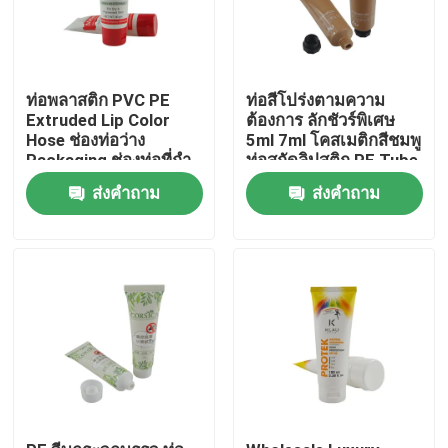
ท่อพลาสติก PVC PE
ท่อสีโปร่งตามความ
Extruded Lip Color
ต้องการ ลักชัวร์พิเศษ
Hose ช่องท่อว่าง
5ml 7ml โคสเมติกสีชมพู
Packaging ช่องท่อที่กํา
ท่อสกัดลิปสติก PE Tube
หนดเอง เครื่องสําอางค์
With Logo
ส่งคำถาม
ส่งคำถาม
โลชั่น ถังท่อ
บ้าน
สินค้า
เกี่ยวกับเรา