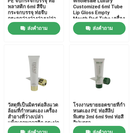
PE จีบกระจกบรรจุ ท่อ
Wholesale Luxury
พลาสติก 6ml สีจีบ
Customized 6ml Tube
กระจกบรรจุ ท่อจีบ
Lip Gloss Empty
ทัวร์โรงงาน
กระจกว่างว่างว่างเปล่า
Mouth Red Tube เครื่อง
กับโลโก้ของคุณ
สําอางบรรจุภัณฑ์
ส่งคำถาม
ส่งคำถาม
กระปุกกระปุกกระปุก
การควบคุมคุณภาพ
ติดต่อเรา
ขอทุน
ท่อเสริมกาย
วัสดุที่เป็นมิตรต่อสิ่งแวด
โรงงานขายยอดขายที่กํา
ล้อมที่กําหนดเอง เครื่อง
หนดเอง PE ท่อสีลิป
หลอดสกัด
สําอางที่ว่างเปล่า
พิเศษ 3ml 6ml 9ml ท่อสี
แพ็คเกจพลาสติก กระปุก
ลิปบรรจุ
ลิปสติกคัดกรอบ
หลอดเครื่องสำอางเปล่า
ส่งคำถาม
ส่งคำถาม