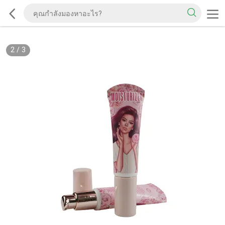
2
/
3