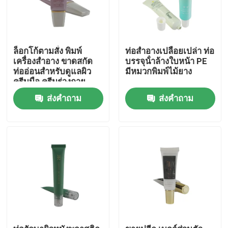
ล็อกโก้ตามสั่ง พิมพ์
ท่อสําอางเปลือยเปล่า ท่อ
เครื่องสําอาง ขาดสกัด
บรรจุน้ําล้างใบหน้า PE
ท่ออ่อนสําหรับดูแลผิว
มีหมวกพิมพ์ไม้ยาง
ครีมมือ ครีมร่างกาย
หน้า ครีมกันแดด
ส่งคำถาม
ส่งคำถาม
พลาสติก Pa
บ้าน
สินค้า
เกี่ยวกับเรา