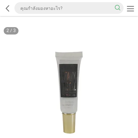
2
/
3