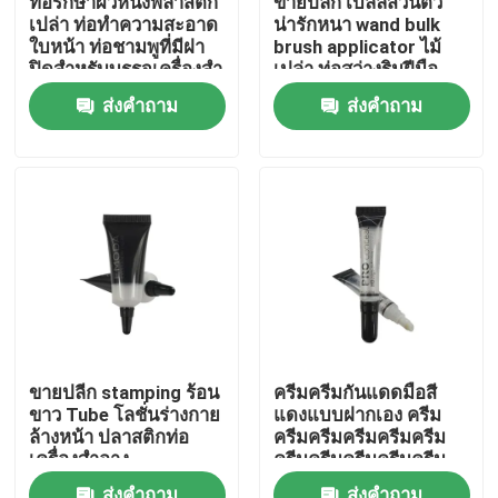
ท่อรักษาผิวหนังพลาสติก
ขายปลีก เบลล์ส่วนตัว
เปล่า ท่อทําความสะอาด
น่ารักหนา wand bulk
ใบหน้า ท่อชามพูที่มีฝา
brush applicator ไม้
ทัวร์โรงงาน
ปิดสําหรับบรรจุเครื่องสํา
เปล่า ท่อสว่างริมฝีมือ
อาง
ส่งคำถาม
ส่งคำถาม
การควบคุมคุณภาพ
ติดต่อเรา
ขอทุน
ท่อเสริมกาย
ขายปลีก stamping ร้อน
ครีมครีมกันแดดมือสี
ขาว Tube โลชั่นร่างกาย
แดงแบบฝากเอง ครีม
หลอดสกัด
ล้างหน้า ปลาสติกท่อ
ครีมครีมครีมครีมครีม
เครื่องสําอาง
ครีมครีมครีมครีมครีม
ครีมครีมครีมครีมครีม
หลอดเครื่องสำอางเปล่า
ส่งคำถาม
ส่งคำถาม