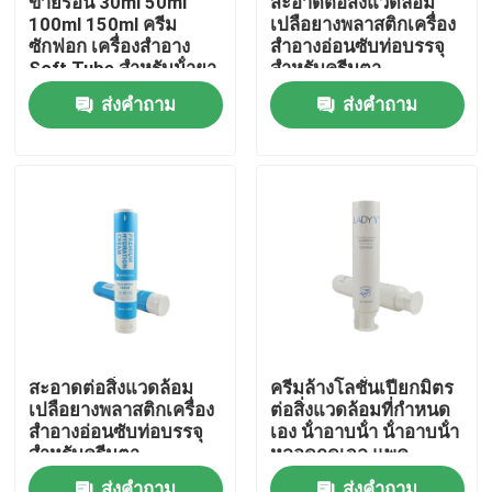
ขายร้อน 30ml 50ml
สะอาดต่อสิ่งแวดล้อม
100ml 150ml ครีม
เปลือยางพลาสติกเครื่อง
ซักฟอก เครื่องสําอาง
สําอางอ่อนซับท่อบรรจุ
ทัวร์โรงงาน
Soft Tube สําหรับน้ํายา
สําหรับครีมตา
ผสมร่างกาย ครีมมือ
ส่งคำถาม
ส่งคำถาม
เครื่องสําอางท่อ
การควบคุมคุณภาพ
ติดต่อเรา
ขอทุน
ท่อเสริมกาย
สะอาดต่อสิ่งแวดล้อม
ครีมล้างโลชั่นเปียกมิตร
เปลือยางพลาสติกเครื่อง
ต่อสิ่งแวดล้อมที่กําหนด
หลอดสกัด
สําอางอ่อนซับท่อบรรจุ
เอง น้ําอาบน้ํา น้ําอาบน้ํา
สําหรับครีมตา
หลอดกดเจล แพค
พลาสติกหลอดอ่อน
หลอดเครื่องสำอางเปล่า
ส่งคำถาม
ส่งคำถาม