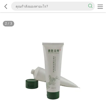
2
/
3