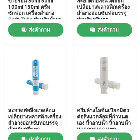
ขายร้อน 30ml 50ml
สะอาดต่อสิ่งแวดล้อม
100ml 150ml ครีม
เปลือยางพลาสติกเครื่อง
ซักฟอก เครื่องสําอาง
สําอางอ่อนซับท่อบรรจุ
ทัวร์โรงงาน
Soft Tube สําหรับน้ํายา
สําหรับครีมตา
ผสมร่างกาย ครีมมือ
ส่งคำถาม
ส่งคำถาม
เครื่องสําอางท่อ
การควบคุมคุณภาพ
ติดต่อเรา
ขอทุน
ท่อเสริมกาย
สะอาดต่อสิ่งแวดล้อม
ครีมล้างโลชั่นเปียกมิตร
เปลือยางพลาสติกเครื่อง
ต่อสิ่งแวดล้อมที่กําหนด
หลอดสกัด
สําอางอ่อนซับท่อบรรจุ
เอง น้ําอาบน้ํา น้ําอาบน้ํา
สําหรับครีมตา
หลอดกดเจล แพค
พลาสติกหลอดอ่อน
หลอดเครื่องสำอางเปล่า
ส่งคำถาม
ส่งคำถาม