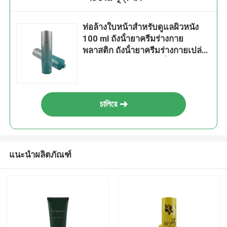
ท่อล้างใบหน้าสําหรับดูแลผิวหนัง
100 ml ถังน้ํายาครีมร่างกาย
พลาสติก ถังน้ํายาครีมร่างกายเปล่า
ท่อสกัดสําหรับบรรจุเครื่องสําอาง
চালিয়ে
แนะนำผลิตภัณฑ์