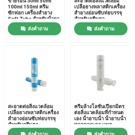
ขายร้อน 30ml 50ml
สะอาดต่อสิ่งแวดล้อม
100ml 150ml ครีม
เปลือยางพลาสติกเครื่อง
ซักฟอก เครื่องสําอาง
สําอางอ่อนซับท่อบรรจุ
ทัวร์โรงงาน
Soft Tube สําหรับน้ํายา
สําหรับครีมตา
ผสมร่างกาย ครีมมือ
ส่งคำถาม
ส่งคำถาม
เครื่องสําอางท่อ
การควบคุมคุณภาพ
ติดต่อเรา
ขอทุน
ท่อเสริมกาย
สะอาดต่อสิ่งแวดล้อม
ครีมล้างโลชั่นเปียกมิตร
เปลือยางพลาสติกเครื่อง
ต่อสิ่งแวดล้อมที่กําหนด
หลอดสกัด
สําอางอ่อนซับท่อบรรจุ
เอง น้ําอาบน้ํา น้ําอาบน้ํา
สําหรับครีมตา
หลอดกดเจล แพค
พลาสติกหลอดอ่อน
หลอดเครื่องสำอางเปล่า
ส่งคำถาม
ส่งคำถาม