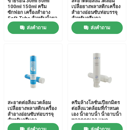
ขายร้อน 30ml 50ml
สะอาดต่อสิ่งแวดล้อม
100ml 150ml ครีม
เปลือยางพลาสติกเครื่อง
ซักฟอก เครื่องสําอาง
สําอางอ่อนซับท่อบรรจุ
ทัวร์โรงงาน
Soft Tube สําหรับน้ํายา
สําหรับครีมตา
ผสมร่างกาย ครีมมือ
ส่งคำถาม
ส่งคำถาม
เครื่องสําอางท่อ
การควบคุมคุณภาพ
ติดต่อเรา
ขอทุน
ท่อเสริมกาย
สะอาดต่อสิ่งแวดล้อม
ครีมล้างโลชั่นเปียกมิตร
เปลือยางพลาสติกเครื่อง
ต่อสิ่งแวดล้อมที่กําหนด
หลอดสกัด
สําอางอ่อนซับท่อบรรจุ
เอง น้ําอาบน้ํา น้ําอาบน้ํา
สําหรับครีมตา
หลอดกดเจล แพค
พลาสติกหลอดอ่อน
หลอดเครื่องสำอางเปล่า
ส่งคำถาม
ส่งคำถาม