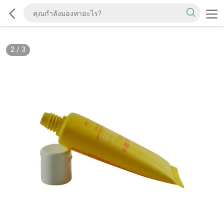
2
/
3