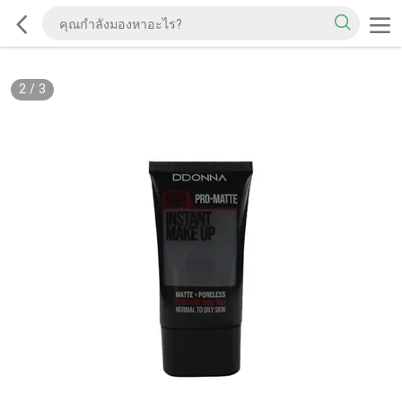
2
/
3