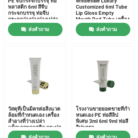
PE จีบกระจกบรรจุ ท่อ
Wholesale Luxury
พลาสติก 6ml สีจีบ
Customized 6ml Tube
กระจกบรรจุ ท่อจีบ
Lip Gloss Empty
ผลิตภัณฑ์
กระจกว่างว่างว่างเปล่า
Mouth Red Tube เครื่อง
กับโลโก้ของคุณ
สําอางบรรจุภัณฑ์
ส่งคำถาม
ส่งคำถาม
กระปุกกระปุกกระปุก
ท่อเสริมกาย
หลอดสกัด
หลอดเครื่องสำอางเปล่า
หลอดเครื่องสำอางพลาสติก
วัสดุที่เป็นมิตรต่อสิ่งแวด
โรงงานขายยอดขายที่กํา
ล้อมที่กําหนดเอง เครื่อง
หนดเอง PE ท่อสีลิป
บรรจุภัณฑ์หลอดเครื่องสำอาง
สําอางที่ว่างเปล่า
พิเศษ 3ml 6ml 9ml ท่อสี
แพ็คเกจพลาสติก กระปุก
ลิปบรรจุ
ลิปสติกคัดกรอบ
การบรรจุภัณฑ์ที่ยั่งยืน
ส่งคำถาม
ส่งคำถาม