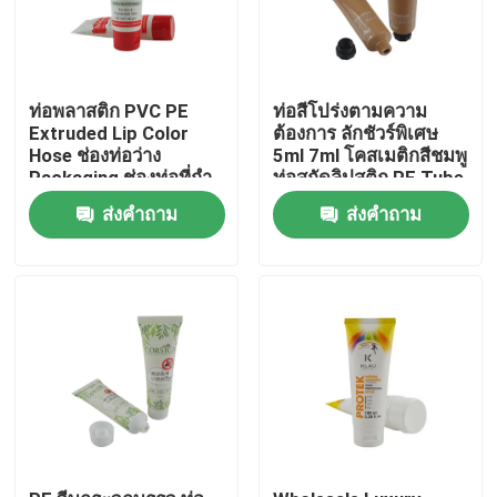
ท่อพลาสติก PVC PE
ท่อสีโปร่งตามความ
Extruded Lip Color
ต้องการ ลักชัวร์พิเศษ
Hose ช่องท่อว่าง
5ml 7ml โคสเมติกสีชมพู
Packaging ช่องท่อที่กํา
ท่อสกัดลิปสติก PE Tube
หนดเอง เครื่องสําอางค์
With Logo
ส่งคำถาม
ส่งคำถาม
โลชั่น ถังท่อ
บ้าน
เกี่ยวกับเรา
รายชื่อผู้ติดต่อ