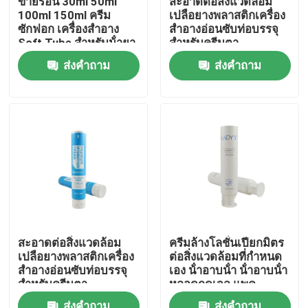
ขายร้อน 30ml 50ml
สะอาดต่อสิ่งแวดล้อม
100ml 150ml ครีม
เปลือยางพลาสติกเครื่อง
ซักฟอก เครื่องสําอาง
สําอางอ่อนซับท่อบรรจุ
ทัวร์โรงงาน
Soft Tube สําหรับน้ํายา
สําหรับครีมตา
ผสมร่างกาย ครีมมือ
ส่งคำถาม
ส่งคำถาม
เครื่องสําอางท่อ
การควบคุมคุณภาพ
ติดต่อเรา
ขอทุน
ท่อเสริมกาย
สะอาดต่อสิ่งแวดล้อม
ครีมล้างโลชั่นเปียกมิตร
เปลือยางพลาสติกเครื่อง
ต่อสิ่งแวดล้อมที่กําหนด
หลอดสกัด
สําอางอ่อนซับท่อบรรจุ
เอง น้ําอาบน้ํา น้ําอาบน้ํา
สําหรับครีมตา
หลอดกดเจล แพค
พลาสติกหลอดอ่อน
หลอดเครื่องสำอางเปล่า
ส่งคำถาม
ส่งคำถาม