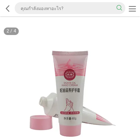
2
/
4