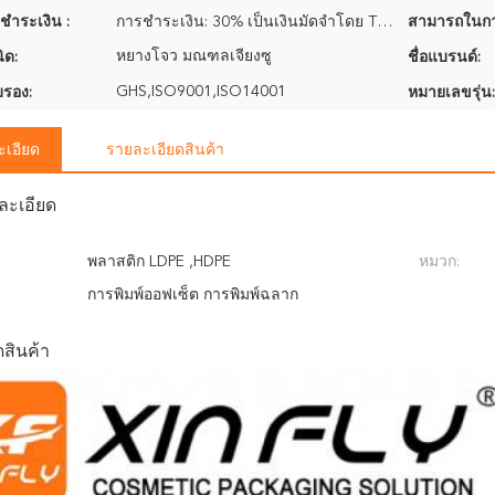
ชำระเงิน :
การชำระเงิน: 30% เป็นเงินมัดจำโดย T/T และยอดคงเหลือ 70% จ่ายเมื่อได้รับสำเนา B/L
สามารถในกา
หยางโจว มณฑลเจียงซู
ิด:
ชื่อแบรนด์:
GHS,ISO9001,ISO14001
บรอง:
หมายเลขรุ่น:
ะเอียด
รายละเอียดสินค้า
ละเอียด
พลาสติก LDPE ,HDPE
หมวก:
การพิมพ์ออฟเซ็ต การพิมพ์ฉลาก
สินค้า