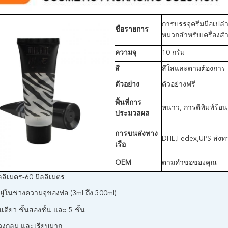
การบรรจุครีมมือเปล่าต
ชื่อรายการ
หมวกสําหรับเครื่องสํ
ความจุ
10 กรัม
สี
สีใสและตามต้องการ
ตัวอย่าง
ตัวอย่างฟรี
พื้นที่
การ
หนาว, การตีพิมพ์ร้อน
ประมวลผล
การขนส่งทาง
DHL,Fedex,UPS ส่งท
เรือ
OEM
ตามคําขอของคุณ
ลลิเมตร-60 มิลลิเมตร
ยู่ในช่วงความจุของท่อ (3ml ถึง 500ml)
้นเดียว ชั้นสองชั้น และ 5 ชั้น
วงกลม และเรียบมาก