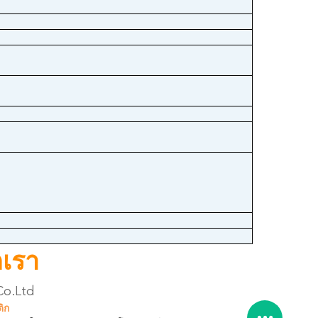
กเรา
Co.Ltd
ิก