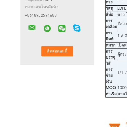
ชื่อผู้ติดต่อ :
Jeff
ทรง
หมายเลขโทรศัพท์ :
วัสดุ
LDPE
สีท่อ
ขาว ใ
+8618952591688
การ
สีสว่
เคลือบ
การ
1-6 ส
พิมพ์
หมวก
เปิดห
การ
ตู้ก
บรรจุ
วิธี
การ
T/T เ
จ่าย
เงิน
MOQ
1000
ท่าเรือ
ชานไ