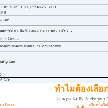
,HDPE,MDPE,LLDPE,soft touch,EVOH
ส สี
าง แมท
ีออฟฟสต์ การพิมพ์ผ้าไหม การตราร้อน การติดป้าย
มวก, ปั่นหมวก
ระดาษกระดาษกระดาษและกระดาษพลาสติก
วสต์ยูเนี่ยน
0
ฮ้ นิงโบ
ทําไมต้องเลือ
Jiangsu Xinfly Packaging 
การรับรอง
บริการโลจิสต