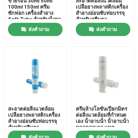
ขายร้อน 30ml 50ml
สะอาดต่อสิ่งแวดล้อม
100ml 150ml ครีม
เปลือยางพลาสติกเครื่อง
ซักฟอก เครื่องสําอาง
สําอางอ่อนซับท่อบรรจุ
ทัวร์โรงงาน
Soft Tube สําหรับน้ํายา
สําหรับครีมตา
ผสมร่างกาย ครีมมือ
ส่งคำถาม
ส่งคำถาม
เครื่องสําอางท่อ
การควบคุมคุณภาพ
ติดต่อเรา
ขอทุน
ท่อเสริมกาย
สะอาดต่อสิ่งแวดล้อม
ครีมล้างโลชั่นเปียกมิตร
เปลือยางพลาสติกเครื่อง
ต่อสิ่งแวดล้อมที่กําหนด
หลอดสกัด
สําอางอ่อนซับท่อบรรจุ
เอง น้ําอาบน้ํา น้ําอาบน้ํา
สําหรับครีมตา
หลอดกดเจล แพค
พลาสติกหลอดอ่อน
หลอดเครื่องสำอางเปล่า
ส่งคำถาม
ส่งคำถาม