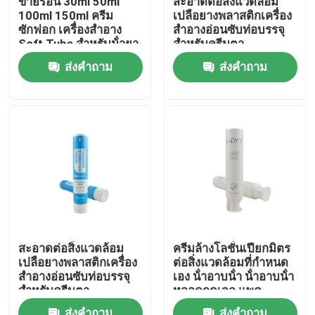
ขายร้อน 30ml 50ml
สะอาดต่อสิ่งแวดล้อม
100ml 150ml ครีม
เปลือยางพลาสติกเครื่อง
ซักฟอก เครื่องสําอาง
สําอางอ่อนซับท่อบรรจุ
ทัวร์โรงงาน
Soft Tube สําหรับน้ํายา
สําหรับครีมตา
ผสมร่างกาย ครีมมือ
ส่งคำถาม
ส่งคำถาม
เครื่องสําอางท่อ
การควบคุมคุณภาพ
ติดต่อเรา
ขอทุน
ท่อเสริมกาย
สะอาดต่อสิ่งแวดล้อม
ครีมล้างโลชั่นเปียกมิตร
เปลือยางพลาสติกเครื่อง
ต่อสิ่งแวดล้อมที่กําหนด
หลอดสกัด
สําอางอ่อนซับท่อบรรจุ
เอง น้ําอาบน้ํา น้ําอาบน้ํา
สําหรับครีมตา
หลอดกดเจล แพค
พลาสติกหลอดอ่อน
หลอดเครื่องสำอางเปล่า
ส่งคำถาม
ส่งคำถาม