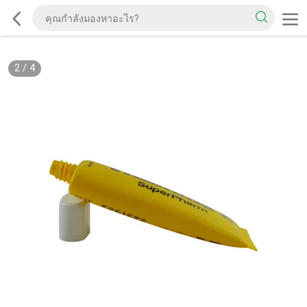
2
/
4