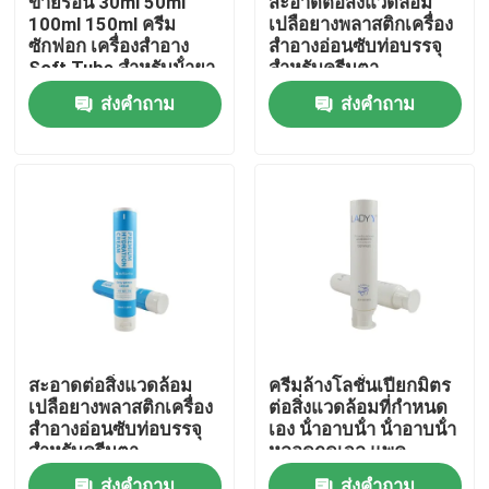
ขายร้อน 30ml 50ml
สะอาดต่อสิ่งแวดล้อม
100ml 150ml ครีม
เปลือยางพลาสติกเครื่อง
ซักฟอก เครื่องสําอาง
สําอางอ่อนซับท่อบรรจุ
ทัวร์โรงงาน
Soft Tube สําหรับน้ํายา
สําหรับครีมตา
ผสมร่างกาย ครีมมือ
ส่งคำถาม
ส่งคำถาม
เครื่องสําอางท่อ
การควบคุมคุณภาพ
ติดต่อเรา
ขอทุน
ท่อเสริมกาย
สะอาดต่อสิ่งแวดล้อม
ครีมล้างโลชั่นเปียกมิตร
เปลือยางพลาสติกเครื่อง
ต่อสิ่งแวดล้อมที่กําหนด
หลอดสกัด
สําอางอ่อนซับท่อบรรจุ
เอง น้ําอาบน้ํา น้ําอาบน้ํา
สําหรับครีมตา
หลอดกดเจล แพค
พลาสติกหลอดอ่อน
หลอดเครื่องสำอางเปล่า
ส่งคำถาม
ส่งคำถาม