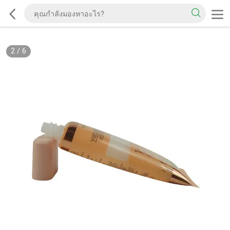
2
/
6