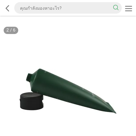
2
/
6