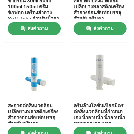
ขายร้อน 30ml 50ml
สะอาดต่อสิ่งแวดล้อม
100ml 150ml ครีม
เปลือยางพลาสติกเครื่อง
ซักฟอก เครื่องสําอาง
สําอางอ่อนซับท่อบรรจุ
ทัวร์โรงงาน
Soft Tube สําหรับน้ํายา
สําหรับครีมตา
ผสมร่างกาย ครีมมือ
ส่งคำถาม
ส่งคำถาม
เครื่องสําอางท่อ
การควบคุมคุณภาพ
ติดต่อเรา
ขอทุน
ท่อเสริมกาย
สะอาดต่อสิ่งแวดล้อม
ครีมล้างโลชั่นเปียกมิตร
เปลือยางพลาสติกเครื่อง
ต่อสิ่งแวดล้อมที่กําหนด
หลอดสกัด
สําอางอ่อนซับท่อบรรจุ
เอง น้ําอาบน้ํา น้ําอาบน้ํา
สําหรับครีมตา
หลอดกดเจล แพค
พลาสติกหลอดอ่อน
หลอดเครื่องสำอางเปล่า
ส่งคำถาม
ส่งคำถาม