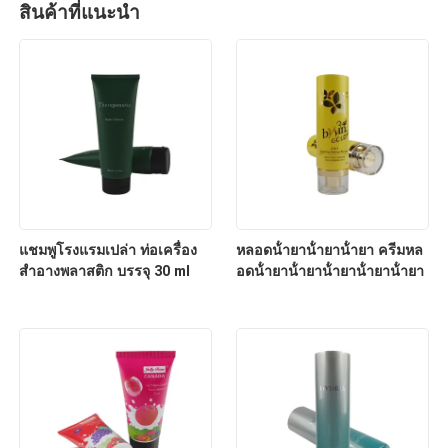
สินค้าที่แนะนํา
แชมพูโรงแรมเปล่า ท่อเครื่อง
หลอดน้ํายาน้ํายาน้ํายา ครีมหล
สําอางพลาสติก บรรจุ 30 ml
อดน้ํายาน้ํายาน้ํายาน้ํายาน้ํายา