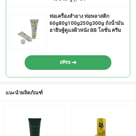
ท่อเครื่องสําอาง ท่อพลาสติก
60g80g100g250g300g ถังน้ํามัน
อาธิษฐ์ดูแลผิวหนัง BB โลชั่น ครีม
চালিয়ে
แนะนำผลิตภัณฑ์