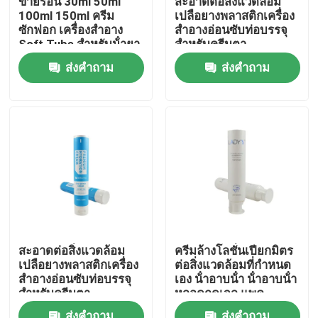
ขายร้อน 30ml 50ml
สะอาดต่อสิ่งแวดล้อม
100ml 150ml ครีม
เปลือยางพลาสติกเครื่อง
ซักฟอก เครื่องสําอาง
สําอางอ่อนซับท่อบรรจุ
ทัวร์โรงงาน
Soft Tube สําหรับน้ํายา
สําหรับครีมตา
ผสมร่างกาย ครีมมือ
ส่งคำถาม
ส่งคำถาม
เครื่องสําอางท่อ
การควบคุมคุณภาพ
ติดต่อเรา
ขอทุน
ท่อเสริมกาย
สะอาดต่อสิ่งแวดล้อม
ครีมล้างโลชั่นเปียกมิตร
เปลือยางพลาสติกเครื่อง
ต่อสิ่งแวดล้อมที่กําหนด
หลอดสกัด
สําอางอ่อนซับท่อบรรจุ
เอง น้ําอาบน้ํา น้ําอาบน้ํา
สําหรับครีมตา
หลอดกดเจล แพค
พลาสติกหลอดอ่อน
หลอดเครื่องสำอางเปล่า
ส่งคำถาม
ส่งคำถาม