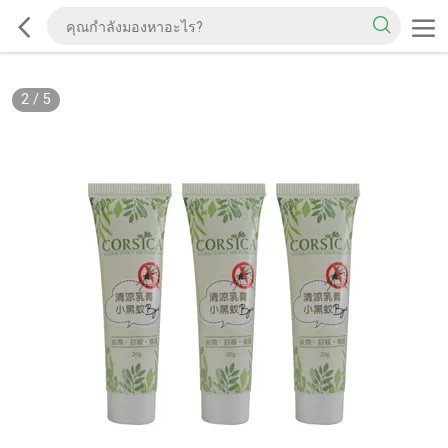
2
/
5