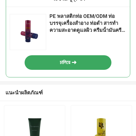
PE พลาสติกท่อ OEM/ODM ท่อ
บรรจุเครื่องสําอาง ท่อดํา สารทํา
ความสะอาดดูแลผิว ครีมน้ํามันครีม
ท่อบดอ่อน 30506080100120ml
চালিয়ে
แนะนำผลิตภัณฑ์