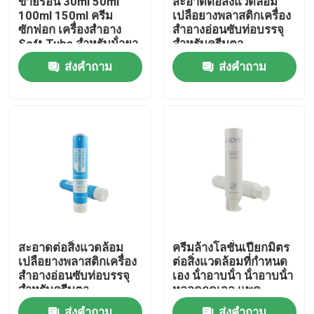
ขายร้อน 30ml 50ml
สะอาดต่อสิ่งแวดล้อม
100ml 150ml ครีม
เปลือยางพลาสติกเครื่อง
ซักฟอก เครื่องสําอาง
สําอางอ่อนซับท่อบรรจุ
ทัวร์โรงงาน
Soft Tube สําหรับน้ํายา
สําหรับครีมตา
ผสมร่างกาย ครีมมือ
ส่งคำถาม
ส่งคำถาม
เครื่องสําอางท่อ
การควบคุมคุณภาพ
ติดต่อเรา
ขอทุน
ท่อเสริมกาย
สะอาดต่อสิ่งแวดล้อม
ครีมล้างโลชั่นเปียกมิตร
เปลือยางพลาสติกเครื่อง
ต่อสิ่งแวดล้อมที่กําหนด
หลอดสกัด
สําอางอ่อนซับท่อบรรจุ
เอง น้ําอาบน้ํา น้ําอาบน้ํา
สําหรับครีมตา
หลอดกดเจล แพค
พลาสติกหลอดอ่อน
หลอดเครื่องสำอางเปล่า
ส่งคำถาม
ส่งคำถาม