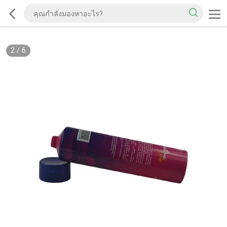
2
/
6