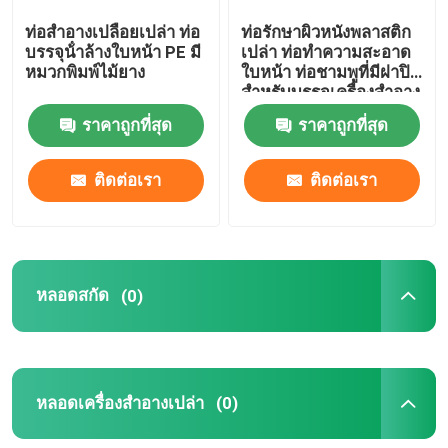
ท่อสําอางเปลือยเปล่า ท่อ
ท่อรักษาผิวหนังพลาสติก
หลอดยาสีฟัน
บรรจุน้ําล้างใบหน้า PE มี
เปล่า ท่อทําความสะอาด
หมวกพิมพ์ไม้ยาง
ใบหน้า ท่อชามพูที่มีฝาปิด
สําหรับบรรจุเครื่องสําอาง
ท่อล้างใบหน้า
ราคาถูกที่สุด
ราคาถูกที่สุด
หลอดบีบีครีม
ติดต่อเรา
ติดต่อเรา
หลอดครีมกันแดด
หลอดสกัด
(0)
ท่อครีมหน้า
หลอดครีมบำรุงรอบดวงตา
หลอดเครื่องสำอางเปล่า
(0)
ท่อสว่างริมปาก