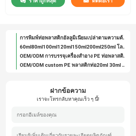
ราคาถูกที่สุด
ติดต่อเรา
ทัวร์โรงงาน
การควบคุมคุณภาพ
การพิมพ์ท่อพลาสติกอัลลูมิเนียมเปล่าตามความต้องการ LOGO ครีมบีบี ครีมล้างใบหน้า ครีมโลชั่นเครื่องสําอาง
60ml80ml100ml120ml150ml200ml250ml โลชั่นบํารุงผิว สกัด อลูมิเนียม พลาสติก ท่อเรือน PE ท่อเครื่องสําอาง
OEM/ODM การบรรจุเครื่องสําอาง PE ท่อพลาสติกท่อ laminated ท่อโลชั่น ท่อ Hamd ครีม 5ml10ml15ml 20ml
ติดต่อเรา
OEM/ODM custom PE พลาสติกท่อ20ml 30ml 60ml 80ml ครีมตาเครื่องสําอาง BB ครีมน้ํามันอุดหนุนท่อบรรจุที่มีจมูกยาว
สีขาวที่ปรับแต่งได้เป็นพิเศษ สารสําอางสกรับท่อ ครีมกันแดด ชามพลาสติก ครีมมือดํา กระบอกดูแลผิวหนัง ท่อแมท
ขอทุน
โรงงานที่กําหนดเอง 20ml30ml40ml50ml60ml ท่อ PE ใส ท่อพลาสติก ป้องกันสิ่งแวดล้อม
ฝากข้อความ
หลอดเครื่องสําอางแบบแผ่น สะอาดต่อสิ่งแวดล้อม การนวด หลอดล็อชั่นว่าง หลอดสูญเสียบรรจุ หลอดพลาสติกอลูมิเนียมที่มีปั๊ม
ท่อเสริมกาย
เราจะโทรกลับหาคุณเร็ว ๆ นี้!
OEM/ODM 20ml30ml40ml50ml ท่อพลาสติก PE ขนาดเปล่า ถังสีดํา สารทําความสะอาดดูแลผิวหนัง โลชั่นบรรจุน้ํามันสําคัญ
OEM/ODM 100ml150ml200ml250ml ท่อโลชั่นเสริมสวยเปล่า bb ครีม แชมพู บํารุงผิวหนัง
หลอดสกัด
ท่อสกัดพลาสติกอ่อน ท่อว่าง ครีมกันแดด เครื่องสําอาง บรรจุภัณฑ์ PE โลชั่น ท่อน้ํามันจําเป็น
ท่อพลาสติกอ่อนๆ ท่อน้ําเหลวลดความชุ่มชื้นของอะโลเอเปล่า ท่อกันแดด เครื่องสําอางค์บรรจุ PE โลชั่น ท่อน้ํามันสําคัญ
หลอดเครื่องสำอางเปล่า